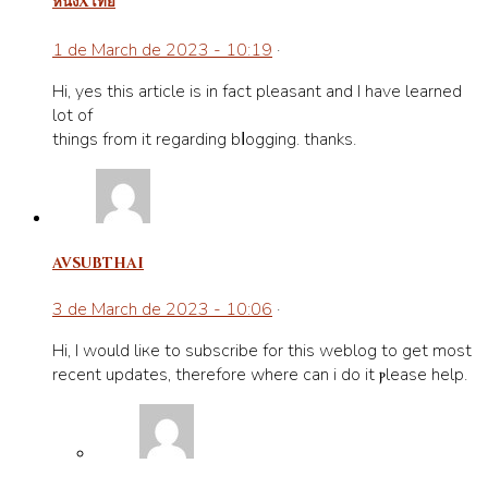
หนังxไทย
1 de March de 2023 - 10:19
·
Hi, yes this artіcle is in fact pleasant and I have learned
lot of
things from it regarding bⅼogging. thanks.
avsubthai
3 de March de 2023 - 10:06
·
Hi, I would liкe to subscribe for this weblog to get most
recent updates, thereforе ԝhere can i do it ⲣlease help.