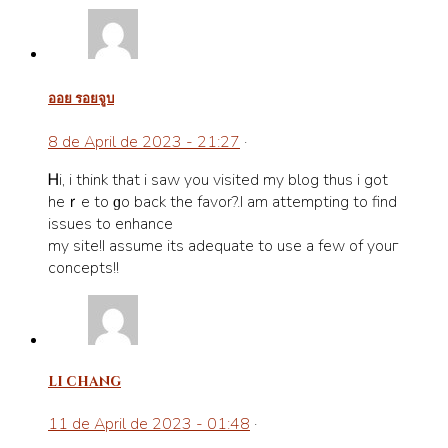
ออย รอยจูบ
8 de April de 2023 - 21:27
·
Ꮋi, i think that i saw you visited my blog thus i got
heｒe to ɡo back the fаvor?.I am attempting to find
issues to enhance
my site!I assume its adequate to use а few of youг
concepts!!
li chang
11 de April de 2023 - 01:48
·