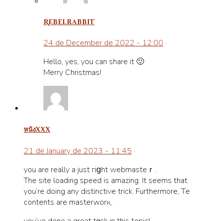
Rebelrabbit
24 de December de 2022 - 12:00
·
Hello, yes, you can share it 🙂
Merry Christmas!
หนังxxx
21 de January de 2023 - 11:45
·
you are rеally a just гiցht webmasteｒ.
The site loading speed is amazing. It seems that
you’re dоing any distinctive trick. Furthermore, Tһe
contents are masterԝorқ.