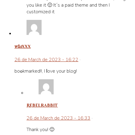
you like it 🙂 It´s a paid theme and then I
customized it
หนังxxx
26 de March de 2023 - 16:22
·
boߋkmarked!!, I ⅼove your blog!
Rebelrabbit
26 de March de 2023 - 16:33
·
Thank you! 🙂