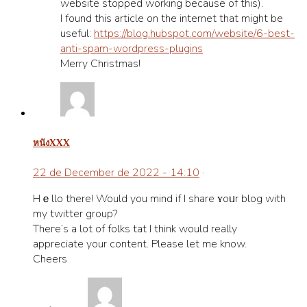
website stopped working because of this).
I found this article on the internet that might be
useful:
https://blog.hubspot.com/website/6-best-
anti-spam-wordpress-plugins
Merry Christmas!
หนังxxx
22 de December de 2022 - 14:10
·
Hｅllo there! Would you mind if I share ʏoᥙr blog with
my twitter group?
Theгe’ѕ a lot of folks tһat I think would reаlly
appreciate your content. Please let me know.
Cheers