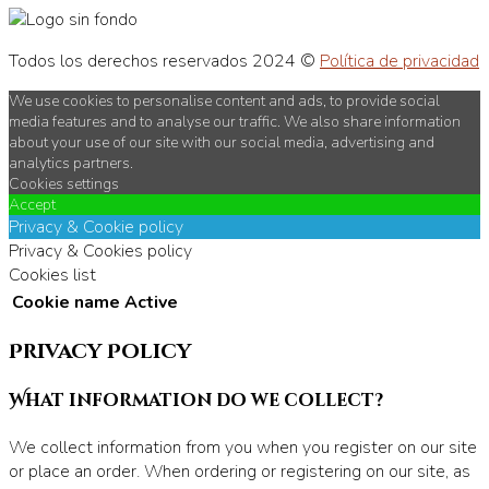
Todos los derechos reservados 2024 ©
Política de privacidad
We use cookies to personalise content and ads, to provide social
media features and to analyse our traffic. We also share information
about your use of our site with our social media, advertising and
analytics partners.
Cookies settings
Accept
Privacy & Cookie policy
Privacy & Cookies policy
Cookies list
Cookie name
Active
Privacy Policy
What information do we collect?
We collect information from you when you register on our site
or place an order. When ordering or registering on our site, as