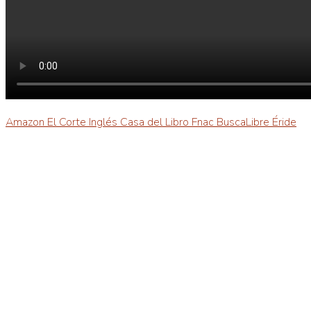
Amazon
El Corte Inglés
Casa del Libro
Fnac
BuscaLibre
Éride