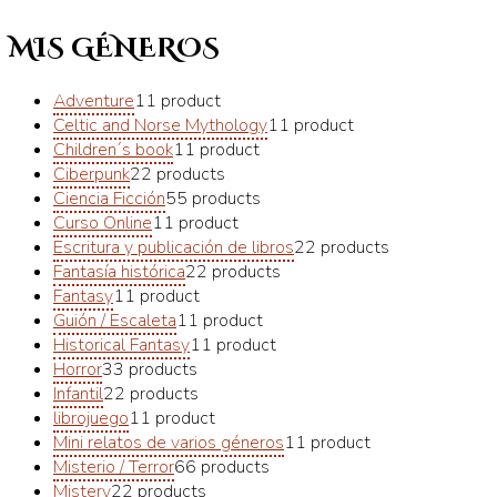
MIS GÉNEROS
Adventure
1
1 product
Celtic and Norse Mythology
1
1 product
Children´s book
1
1 product
Ciberpunk
2
2 products
Ciencia Ficción
5
5 products
Curso Online
1
1 product
Escritura y publicación de libros
2
2 products
Fantasía histórica
2
2 products
Fantasy
1
1 product
Guión / Escaleta
1
1 product
Historical Fantasy
1
1 product
Horror
3
3 products
Infantil
2
2 products
librojuego
1
1 product
Mini relatos de varios géneros
1
1 product
Misterio / Terror
6
6 products
Mistery
2
2 products