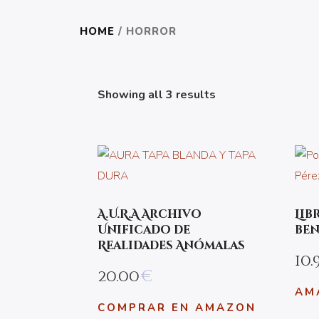
HOME
/ HORROR
Showing all 3 results
A.U.R.A Archivo
Lib
Unificado de
ben
Realidades Anómalas
10.
20.00
€
AM
COMPRAR EN AMAZON