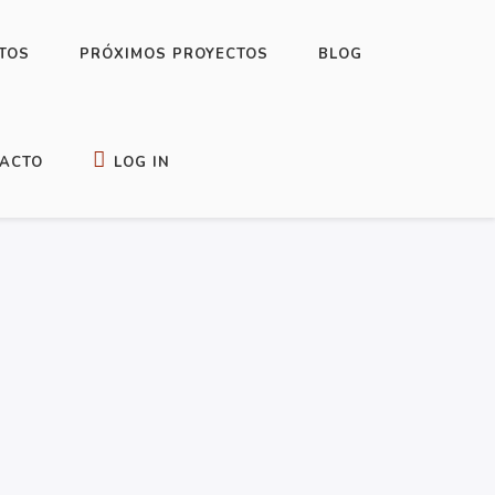
Historical Fantasy
1
TOS
PRÓXIMOS PROYECTOS
BLOG
Horror
3
Infantil
2
librojuego
1
ACTO
LOG IN
Mini relatos de varios géneros
1
Misterio / Terror
6
Mistery
2
Pack de lectura
2
Poesía
1
Relatos cortos
2
Short stories
1