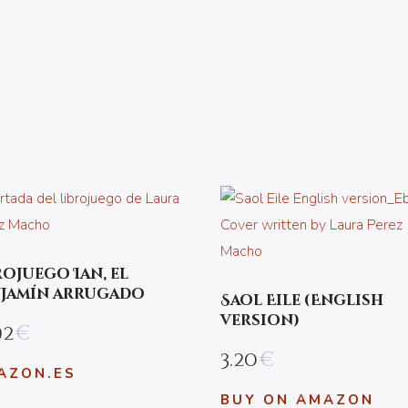
rojuego Ian, el
jamín arrugado
Saol Eile (English
version)
92
€
3.20
€
AZON.ES
BUY ON AMAZON