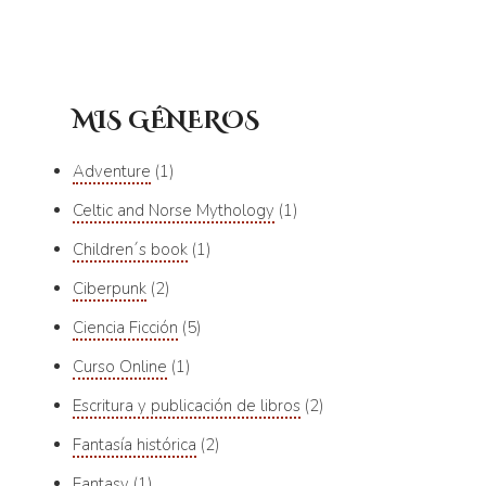
MIS GÉNEROS
Adventure
1
Celtic and Norse Mythology
1
Children´s book
1
Ciberpunk
2
Ciencia Ficción
5
Curso Online
1
Escritura y publicación de libros
2
Fantasía histórica
2
Fantasy
1