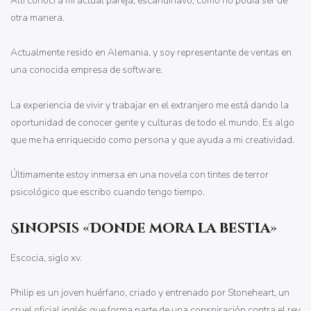
Allí conocí a mi actual pareja, escandinavo, como no podía ser de
otra manera.
Actualmente resido en Alemania, y soy representante de ventas en
una conocida empresa de software.
La experiencia de vivir y trabajar en el extranjero me está dando la
oportunidad de conocer gente y culturas de todo el mundo. Es algo
que me ha enriquecido como persona y que ayuda a mi creatividad.
Últimamente estoy inmersa en una novela con tintes de terror
psicológico que escribo cuando tengo tiempo.
Sinopsis «Donde mora la bestia»
Escocia, siglo xv.
Philip es un joven huérfano, criado y entrenado por Stoneheart, un
cruel oficial inglés que forma parte de una conspiración contra el rey