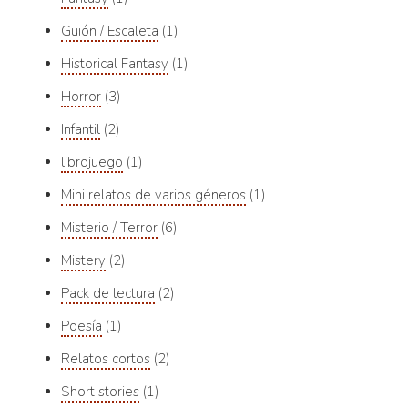
Guión / Escaleta
1
Historical Fantasy
1
Horror
3
Infantil
2
librojuego
1
Mini relatos de varios géneros
1
Misterio / Terror
6
Mistery
2
Pack de lectura
2
Poesía
1
Relatos cortos
2
Short stories
1