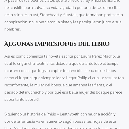
A pesar de los buenos tratos que le ofreció el rey, Philip se marchó
del castillo para salvar su vida, ayudada por una de las doncellas
de la reina. Aun así, Stoneheart y Alastair, que formaban parte de la
conspiración, no le perdieron la pista y les persiguieron junto a sus
hombres.
Algunas impresiones del libro
Así es como comienza la novela escrita por Laura Pérez Macho, la
cual te engancha fácilmente, debido a que durante todo el tiempo
ocurren cosas que logran captar tu atención. Llena de misterios
como el lugar al que siempre logra llegar Philip el cual le resulta tan
reconfortante, la mujer del bosque que amansa las fieras, o el
pasado del muchacho y por qué esa bella mujer del bosque parece
saber tanto sobre él.
Siguiendo la historia de Philip y Leathybeth con mucha acción y
donde la fantasía va en aumento según pasas las hojas de este
libro. Sin duda alguna, una novela idónea para aquellos a los que