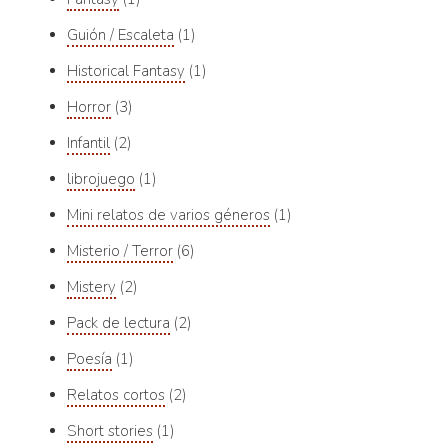
Guión / Escaleta
1
Historical Fantasy
1
Horror
3
Infantil
2
librojuego
1
Mini relatos de varios géneros
1
Misterio / Terror
6
Mistery
2
Pack de lectura
2
Poesía
1
Relatos cortos
2
Short stories
1