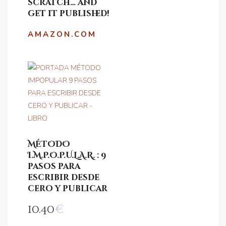
scratch… and
get it published!
AMAZON.COM
MÉTODO
I.M.P.O.P.U.L.A.R. : 9
pasos para
escribir desde
cero y publicar
10.40
€