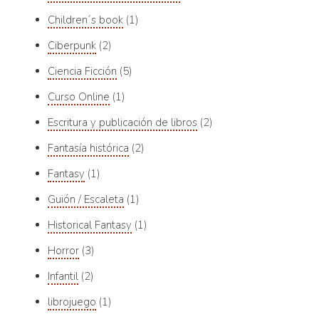
Children´s book
1
Ciberpunk
2
Ciencia Ficción
5
Curso Online
1
Escritura y publicación de libros
2
Fantasía histórica
2
Fantasy
1
Guión / Escaleta
1
Historical Fantasy
1
Horror
3
Infantil
2
librojuego
1