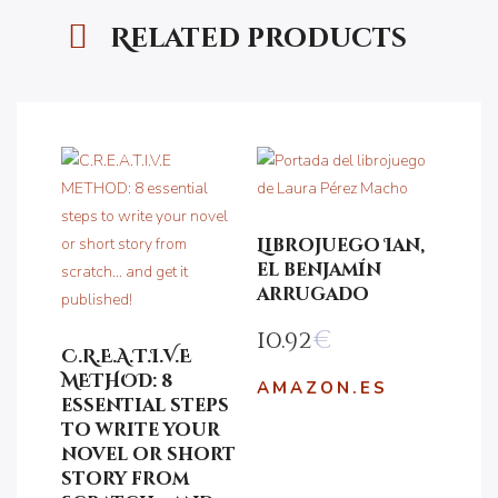
Related products
Librojuego Ian,
el benjamín
arrugado
10.92
€
C.R.E.A.T.I.V.E
METHOD: 8
AMAZON.ES
essential steps
to write your
novel or short
story from