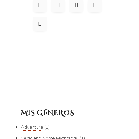
MIS GÉNEROS
Adventure
1
Celtic and Norse Mythology
1