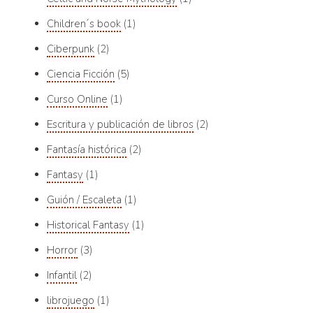
Children´s book
1
Ciberpunk
2
Ciencia Ficción
5
Curso Online
1
Escritura y publicación de libros
2
Fantasía histórica
2
Fantasy
1
Guión / Escaleta
1
Historical Fantasy
1
Horror
3
Infantil
2
librojuego
1