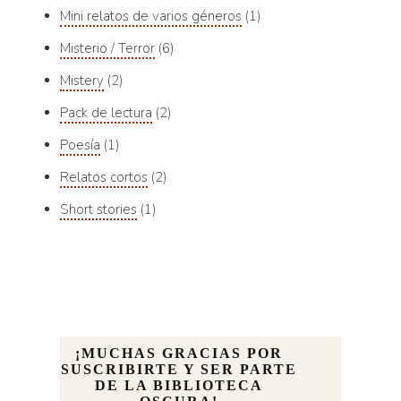
Mini relatos de varios géneros
1
Misterio / Terror
6
Mistery
2
Pack de lectura
2
Poesía
1
Relatos cortos
2
Short stories
1
¡MUCHAS GRACIAS POR
SUSCRIBIRTE Y SER PARTE
DE LA BIBLIOTECA