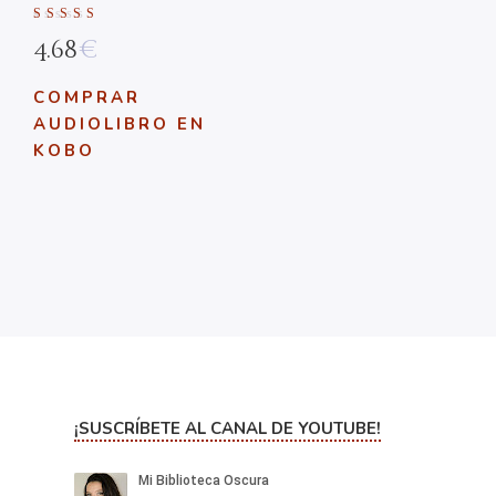
Valorado en
4.68
€
5.00
de 5
COMPRAR
AUDIOLIBRO EN
KOBO
¡SUSCRÍBETE AL CANAL DE YOUTUBE!