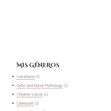
MIS GÉNEROS
Adventure
1
Celtic and Norse Mythology
1
Children´s book
1
Ciberpunk
2