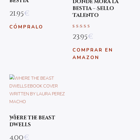
bestia
Donde mora la
bestia – Sello
21.95
€
Talento
CÓMPRALO
Valorado en
23.95
€
4.83
de 5
COMPRAR EN
AMAZON
Where the beast
dwells
4.00
€