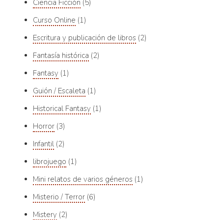
Ciencia Ficción
5
Curso Online
1
Escritura y publicación de libros
2
Fantasía histórica
2
Fantasy
1
Guión / Escaleta
1
Historical Fantasy
1
Horror
3
Infantil
2
librojuego
1
Mini relatos de varios géneros
1
Misterio / Terror
6
Mistery
2