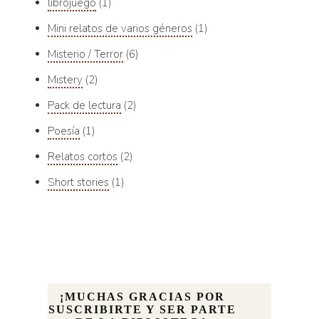
librojuego
1
Mini relatos de varios géneros
1
Misterio / Terror
6
Mistery
2
Pack de lectura
2
Poesía
1
Relatos cortos
2
Short stories
1
¡MUCHAS GRACIAS POR
SUSCRIBIRTE Y SER PARTE