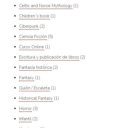
Celtic and Norse Mythology
1
Children´s book
1
Ciberpunk
2
Ciencia Ficción
5
Curso Online
1
Escritura y publicación de libros
2
Fantasía histórica
2
Fantasy
1
Guión / Escaleta
1
Historical Fantasy
1
Horror
3
Infantil
2