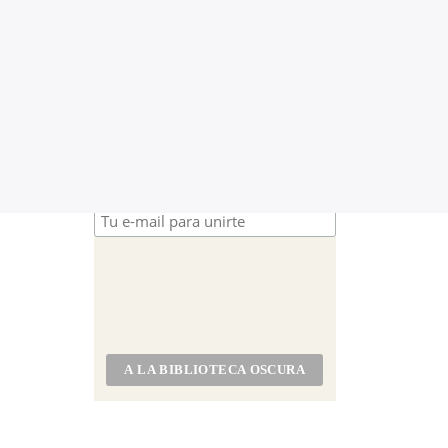
¡MUCHAS GRACIAS
POR SUSCRIBIRTE Y
SER PARTE DE LA
BIBLIOTECA
OSCURA!