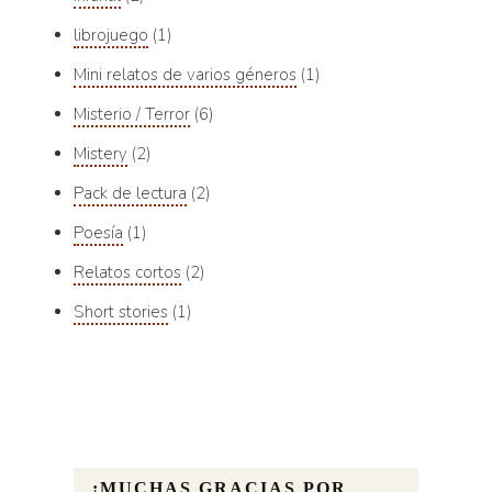
librojuego
1
Mini relatos de varios géneros
1
Misterio / Terror
6
Mistery
2
Pack de lectura
2
Poesía
1
Relatos cortos
2
Short stories
1
¡MUCHAS GRACIAS POR