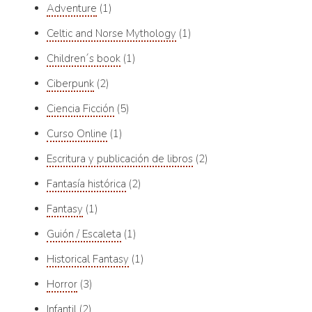
Adventure
1
Celtic and Norse Mythology
1
Children´s book
1
Ciberpunk
2
Ciencia Ficción
5
Curso Online
1
Escritura y publicación de libros
2
Fantasía histórica
2
Fantasy
1
Guión / Escaleta
1
Historical Fantasy
1
Horror
3
Infantil
2