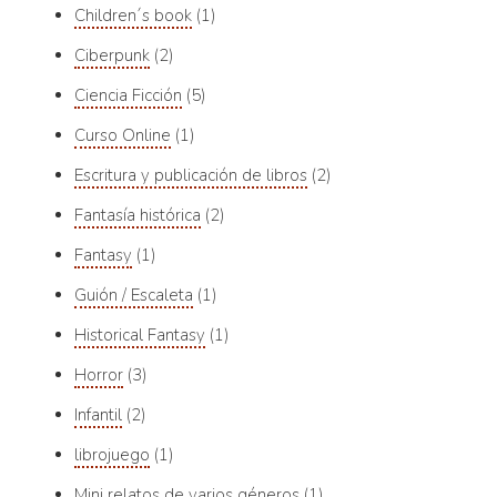
Children´s book
1
Ciberpunk
2
Ciencia Ficción
5
Curso Online
1
Escritura y publicación de libros
2
Fantasía histórica
2
Fantasy
1
Guión / Escaleta
1
Historical Fantasy
1
Horror
3
Infantil
2
librojuego
1
Mini relatos de varios géneros
1