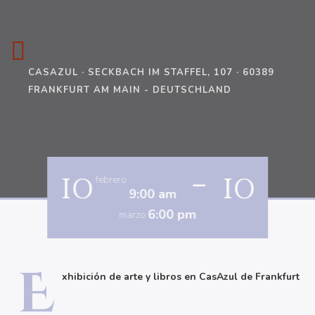
CASAZUL · SECKBACH IM STAFFEL, 107 · 60389
FRANKFURT AM MAIN - DEUTSCHLAND
-
10
10
febrero
9:00 am
6:00 pm
marzo
E
xhibición de arte y libros en CasAzul de Frankfurt