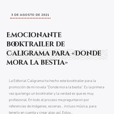
3 DE AGOSTO DE 2021
Emocionante
booktrailer de
Caligrama para «Donde
mora la bestia»
La Editorial Caligrama ha hecho este booktrailer para la
promoción de mi novela “Donde mora la bestia”. Es la primera
vez que tengo un booktrailer y la verdad es que es muy
profesional. En todo el proceso me preguntaron por
referencias de imágenes, escenas… incluso música, para
tenerlo en cuenta y crear algo así. Estoy…