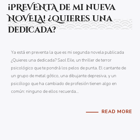
¡PREVENTA de mi nueva
NOVELA! ¿Quieres una
dedicada?
Ya está en preventa la que es mi segunda novela publicada
¿Quieres una dedicada? Saol Eile, un thriller de terror
psicológico que te pondrá los pelos de punta. El cantante de
un grupo de metal gótico, una dibujante depresiva, y un
psicólogo que ha cambiado de profesión tienen algo en
común: ninguno de ellos recuerda…
READ MORE