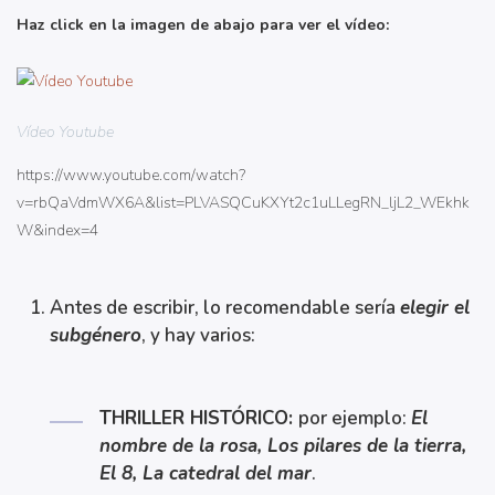
Haz click en la imagen de abajo para ver el vídeo:
Vídeo Youtube
https://www.youtube.com/watch?
v=rbQaVdmWX6A&list=PLVASQCuKXYt2c1uLLegRN_ljL2_WEkhk
W&index=4
Antes de escribir, lo recomendable sería
elegir el
subgénero
, y hay varios:
THRILLER HISTÓRICO:
por ejemplo:
El
nombre de la rosa, Los pilares de la tierra,
El 8, La catedral del mar
.