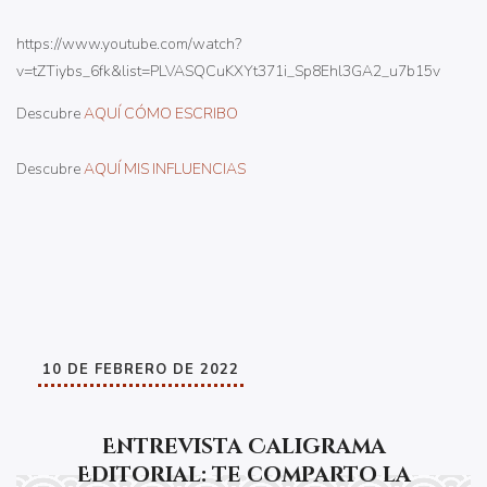
https://www.youtube.com/watch?
v=tZTiybs_6fk&list=PLVASQCuKXYt371i_Sp8Ehl3GA2_u7b15v
Descubre
AQUÍ CÓMO ESCRIBO
Descubre
AQUÍ MIS INFLUENCIAS
10 DE FEBRERO DE 2022
Entrevista Caligrama
Editorial: te comparto la