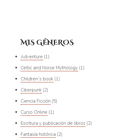
MIS GÉNEROS
Adventure
1
Celtic and Norse Mythology
1
Children´s book
1
Ciberpunk
2
Ciencia Ficción
5
Curso Online
1
Escritura y publicación de libros
2
Fantasía histórica
2