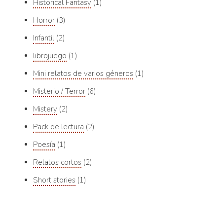
Historical Fantasy
1
Horror
3
Infantil
2
librojuego
1
Mini relatos de varios géneros
1
Misterio / Terror
6
Mistery
2
Pack de lectura
2
Poesía
1
Relatos cortos
2
Short stories
1