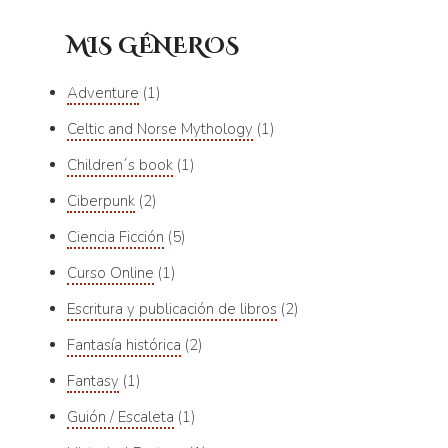
MIS GÉNEROS
Adventure
1
Celtic and Norse Mythology
1
Children´s book
1
Ciberpunk
2
Ciencia Ficción
5
Curso Online
1
Escritura y publicación de libros
2
Fantasía histórica
2
Fantasy
1
Guión / Escaleta
1