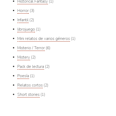
Historical Fantasy
1
Horror
3
Infantil
2
librojuego
1
Mini relatos de varios géneros
1
Misterio / Terror
6
Mistery
2
Pack de lectura
2
Poesía
1
Relatos cortos
2
Short stories
1