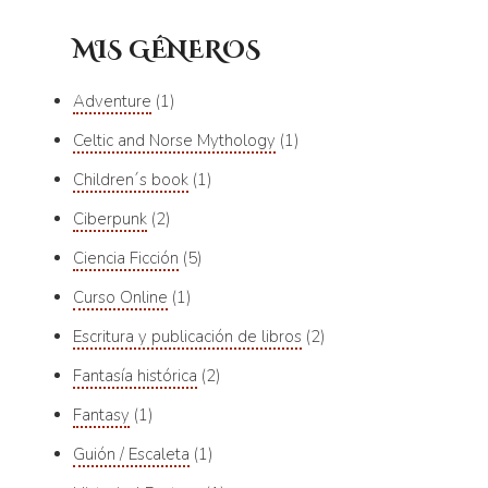
MIS GÉNEROS
Adventure
1
Celtic and Norse Mythology
1
Children´s book
1
Ciberpunk
2
Ciencia Ficción
5
Curso Online
1
Escritura y publicación de libros
2
Fantasía histórica
2
Fantasy
1
Guión / Escaleta
1