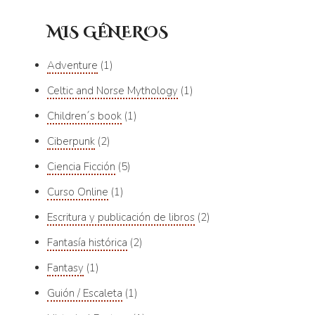
MIS GÉNEROS
Adventure
1
Celtic and Norse Mythology
1
Children´s book
1
Ciberpunk
2
Ciencia Ficción
5
Curso Online
1
Escritura y publicación de libros
2
Fantasía histórica
2
Fantasy
1
Guión / Escaleta
1