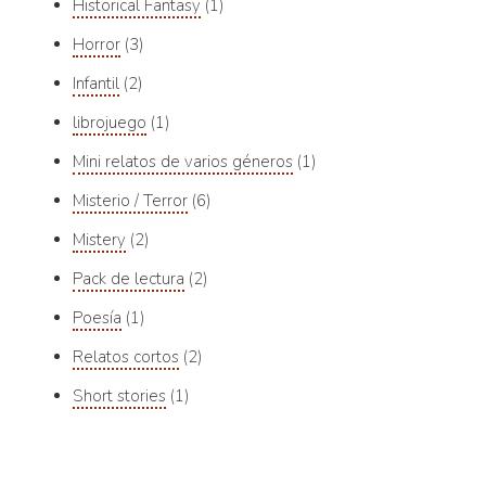
Historical Fantasy
1
Horror
3
Infantil
2
librojuego
1
Mini relatos de varios géneros
1
Misterio / Terror
6
Mistery
2
Pack de lectura
2
Poesía
1
Relatos cortos
2
Short stories
1