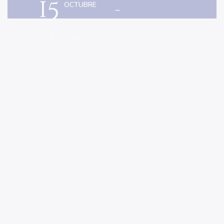
15
-
OCTUBRE
9:00 am